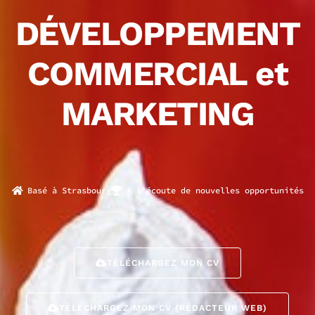
DÉVELOPPEMENT
COMMERCIAL et
MARKETING
Basé à Strasbourg
A l'écoute de nouvelles opportunités
TÉLÉCHARGEZ MON CV
TÉLÉCHARGEZ MON CV (RÉDACTEUR WEB)